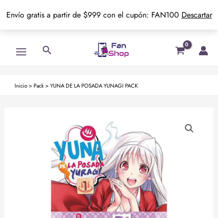
Envío gratis a partir de $999 con el cupón: FAN100
Descartar
Ir
Main
Buscar
al
Menu
contenido
Inicio
>
Pack
>
YUNA DE LA POSADA YUNAGI PACK