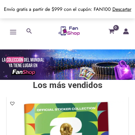
Envío gratis a partir de $999 con el cupón: FAN100
Descartar
Ir
Main
Buscar
al
Menu
contenido
Los más vendidos