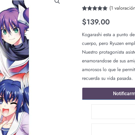
(
1
valoración
Valorado con
1
$
139.00
5.00
de 5 en
base a
valoración de
Kogarashi esta a punto de
un cliente
cuerpo, pero Ryuzen emple
Nuestro protagonista asis
enamorandose de sus amiga
amorosos lo que le permit
recuerda su vida pasada.
Notificar