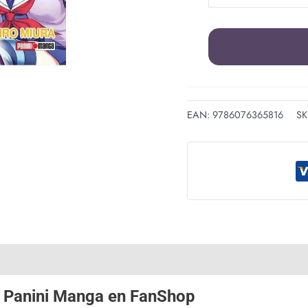
EAN:
9786076365816
SK
e
Panini Manga
en
FanShop