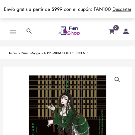
Envío gratis a partir de $999 con el cupón: FAN100
Descartar
Ir
Main
Buscar
al
Menu
contenido
Inicio
>
Panini Manga
>
X- PREMIUM COLLECTION N.5
X-
PREMIUM
COLLECTION
N.5
cantidad