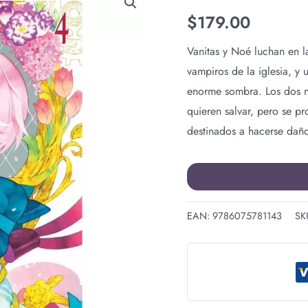
NO
$
179.00
CARTE
N.4
Vanitas y Noé luchan en l
cantidad
vampiros de la iglesia, y
enorme sombra. Los dos n
quieren salvar, pero se p
destinados a hacerse daño
EAN:
9786075781143
SK