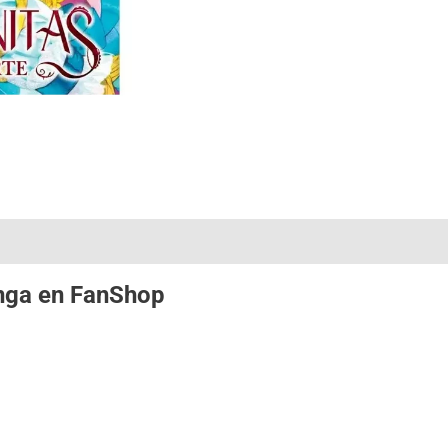
nga
en
FanShop