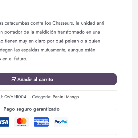
as catacumbas contra los Chasseurs, la unidad anti
 un portador de la maldición transformado en una
o tienen muy en claro por qué pelean o a quien
rotegen las espaldas mutuamente, aunque estén
 en el futuro.
Añadir al carrito
U:
QVANI004
Categoría:
Panini Manga
Pago seguro garantizado