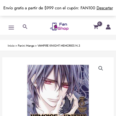
Envío gratis a partir de $999 con el cupón: FAN100
Descartar
Ir
Main
Buscar
al
Menu
contenido
Inicio
>
Panini Manga
>
VAMPIRE KNIGHT MEMORIES N.3
VAMPIRE
KNIGHT
MEMORIES
N.3
cantidad