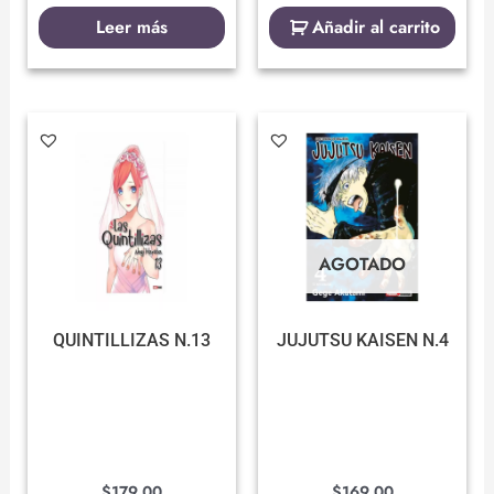
Leer más
Añadir al carrito
AGOTADO
QUINTILLIZAS N.13
JUJUTSU KAISEN N.4
$
179.00
$
169.00