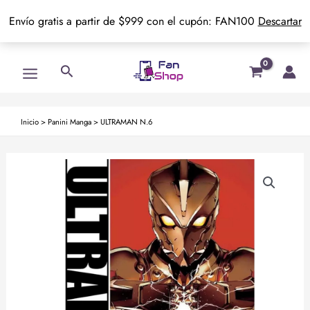
Envío gratis a partir de $999 con el cupón: FAN100
Descartar
Ir
Main
Buscar
al
Menu
contenido
Inicio
>
Panini Manga
>
ULTRAMAN N.6
ULTRAMAN
N.6
cantidad