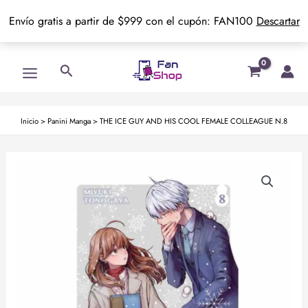
Envío gratis a partir de $999 con el cupón: FAN100
Descartar
Ir
Main
Buscar
al
Menu
contenido
Inicio
>
Panini Manga
>
THE ICE GUY AND HIS COOL FEMALE COLLEAGUE N.8
THE
ICE
GUY
AND
HIS
COOL
FEMALE
COLLEAGUE