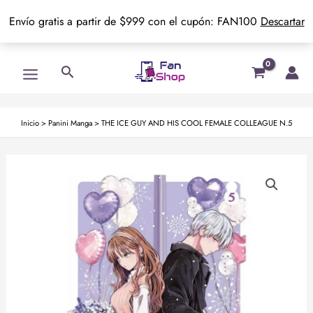
Envío gratis a partir de $999 con el cupón: FAN100
Descartar
Ir
Main
Buscar
al
Menu
contenido
Inicio
>
Panini Manga
>
THE ICE GUY AND HIS COOL FEMALE COLLEAGUE N.5
THE
ICE
GUY
AND
HIS
COOL
FEMALE
COLLEAGUE