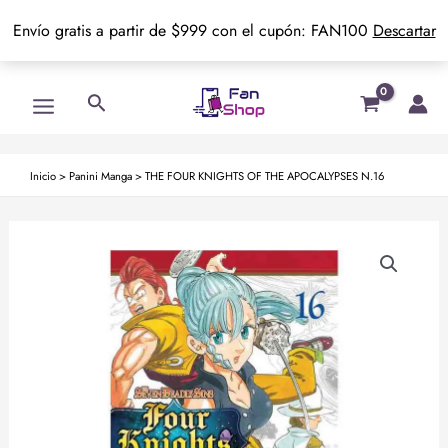
Envío gratis a partir de $999 con el cupón: FAN100
Descartar
Ir
Main
Buscar
al
Menu
contenido
Inicio
>
Panini Manga
>
THE FOUR KNIGHTS OF THE APOCALYPSES N.16