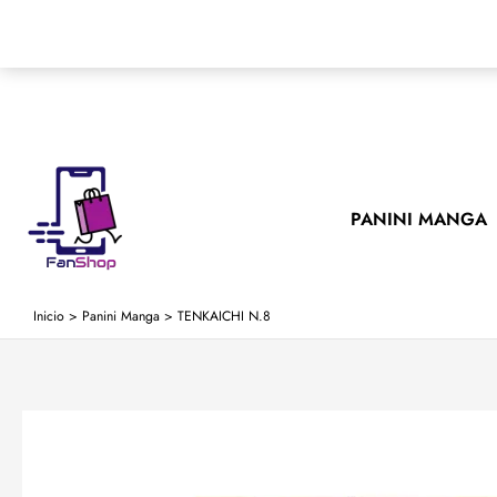
Ir
al
contenido
PANINI MANGA
Inicio
>
Panini Manga
>
TENKAICHI N.8