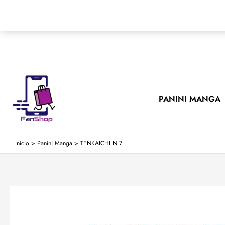
Ir
al
contenido
PANINI MANGA
Inicio
>
Panini Manga
>
TENKAICHI N.7