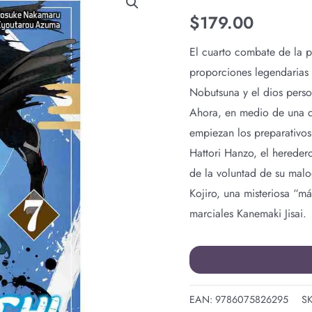
N.7
$
179.00
cantidad
El cuarto combate de la p
proporciones legendarias
Nobutsuna y el dios perso
Ahora, en medio de una c
empiezan los preparativos
Hattori Hanzo, el hereder
de la voluntad de su mal
Kojiro, una misteriosa “m
marciales Kanemaki Jisai.
EAN:
9786075826295
S