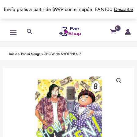
Envío gratis a partir de $999 con el cupón: FAN100
Descartar
Ir
Main
Buscar
al
Menu
contenido
Inicio
>
Panini Manga
>
SHOW-HA SHOTEN! N.8
SHOW-
HA
SHOTEN!
N.8
cantidad