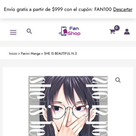
Envío gratis a partir de $999 con el cupón: FAN100
Descartar
Ir
Main
Buscar
al
Menu
contenido
Inicio
>
Panini Manga
>
SHE IS BEAUTIFUL N.2