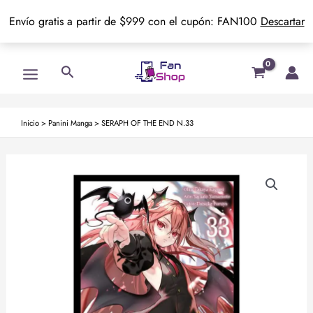
Envío gratis a partir de $999 con el cupón: FAN100
Descartar
Ir
Main
Buscar
al
Menu
contenido
Inicio
>
Panini Manga
>
SERAPH OF THE END N.33
SERAPH
OF
THE
END
N.33
cantidad