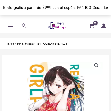
Envío gratis a partir de $999 con el cupón: FAN100
Descartar
Ir
Main
Buscar
al
Menu
contenido
Inicio
>
Panini Manga
>
RENT-A-GIRLFRIEND N.26