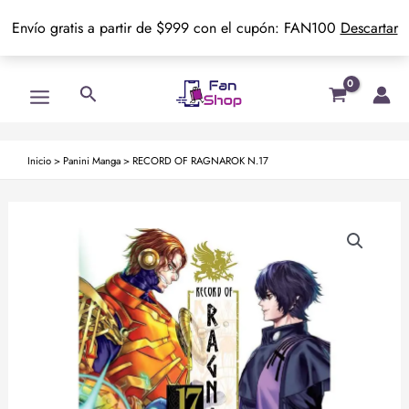
Envío gratis a partir de $999 con el cupón: FAN100
Descartar
Ir
Main
Buscar
al
Menu
contenido
Inicio
>
Panini Manga
>
RECORD OF RAGNAROK N.17