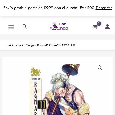
Envío gratis a partir de $999 con el cupón: FAN100
Descartar
Ir
Main
Buscar
al
Menu
contenido
Inicio
>
Panini Manga
>
RECORD OF RAGNAROK N.11