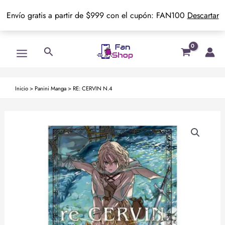
Envío gratis a partir de $999 con el cupón: FAN100
Descartar
Ir
Main
Buscar
al
Menu
contenido
Inicio
>
Panini Manga
>
RE: CERVIN N.4