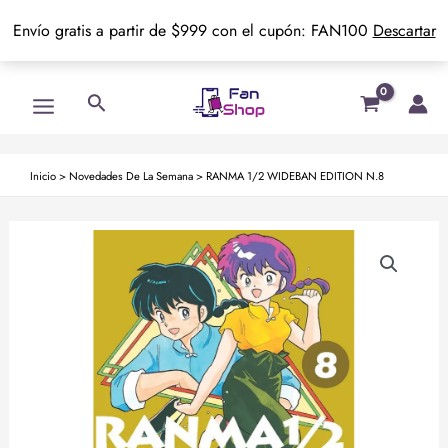
Envío gratis a partir de $999 con el cupón: FAN100
Descartar
Ir
Main
Buscar
al
Menu
contenido
Inicio
>
Novedades De La Semana
>
RANMA 1/2 WIDEBAN EDITION N.8
RANMA
1/2
WIDEBAN
EDITION
N.8
cantidad