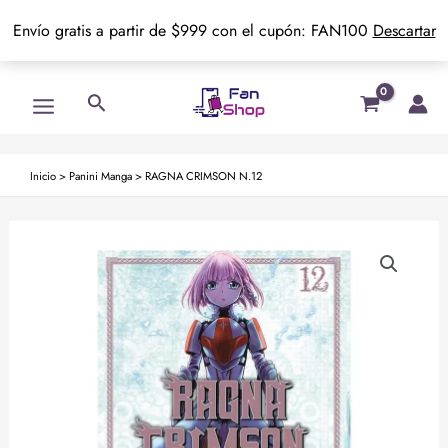
Envío gratis a partir de $999 con el cupón: FAN100
Descartar
Ir
Main
Buscar
al
Menu
contenido
Inicio
>
Panini Manga
>
RAGNA CRIMSON N.12
RAGNA
CRIMSON
N.12
cantidad