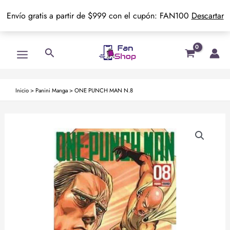
Envío gratis a partir de $999 con el cupón: FAN100
Descartar
Ir
Main
Buscar
al
Menu
contenido
Inicio
>
Panini Manga
>
ONE PUNCH MAN N.8