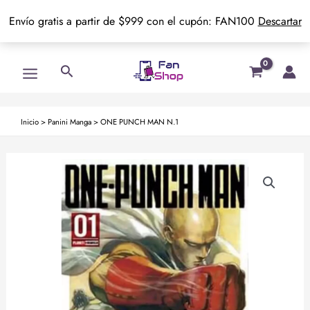
Envío gratis a partir de $999 con el cupón: FAN100
Descartar
Ir
Main
Buscar
al
Menu
contenido
Inicio
>
Panini Manga
>
ONE PUNCH MAN N.1