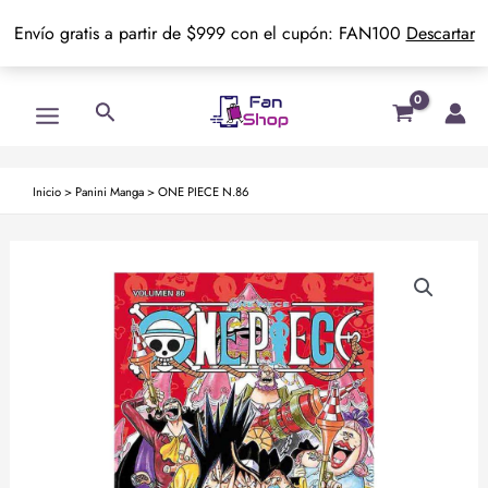
Envío gratis a partir de $999 con el cupón: FAN100
Descartar
Ir
Main
Buscar
al
Menu
contenido
Inicio
>
Panini Manga
>
ONE PIECE N.86
ONE
PIECE
N.86
cantidad