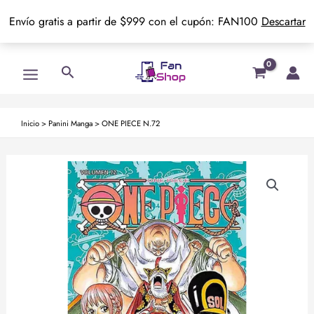
Envío gratis a partir de $999 con el cupón: FAN100
Descartar
Ir
Main
Buscar
al
Menu
contenido
Inicio
>
Panini Manga
>
ONE PIECE N.72
ONE
PIECE
N.72
cantidad