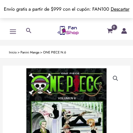
Envío gratis a partir de $999 con el cupón: FAN100
Descartar
Ir
Main
Buscar
al
Menu
contenido
Inicio
>
Panini Manga
>
ONE PIECE N.6
ONE
PIECE
N.6
cantidad