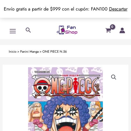
Envío gratis a partir de $999 con el cupón: FAN100
Descartar
Ir
Main
Buscar
al
Menu
contenido
Inicio
>
Panini Manga
>
ONE PIECE N.56
ONE
PIECE
N.56
cantidad