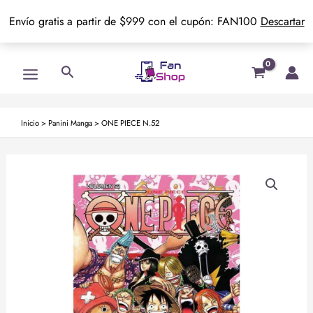
Envío gratis a partir de $999 con el cupón: FAN100
Descartar
Ir
Main
Buscar
al
Menu
contenido
Inicio
>
Panini Manga
>
ONE PIECE N.52
ONE
PIECE
N.52
cantidad