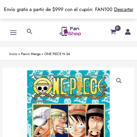
Envío gratis a partir de $999 con el cupón: FAN100
Descartar
Ir
Main
Buscar
al
Menu
contenido
Inicio
>
Panini Manga
>
ONE PIECE N.34