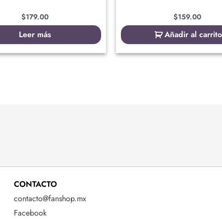
$
179.00
$
159.00
Leer más
Añadir al carrito
CONTACTO
contacto@fanshop.mx
Facebook