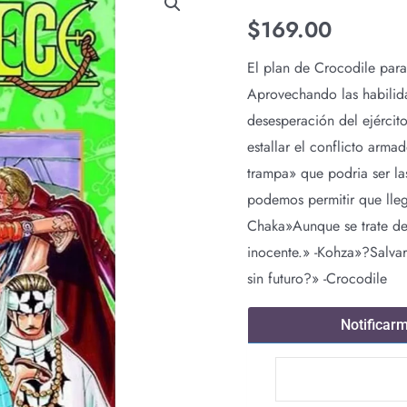
$
169.00
El plan de Crocodile par
Aprovechando las habilid
desesperación del ejércit
estallar el conflicto arma
trampa» que podria ser la
podemos permitir que llegu
Chaka»Aunque se trate de
inocente.» -Kohza»?Salvar
sin futuro?» -Crocodile
Notificar