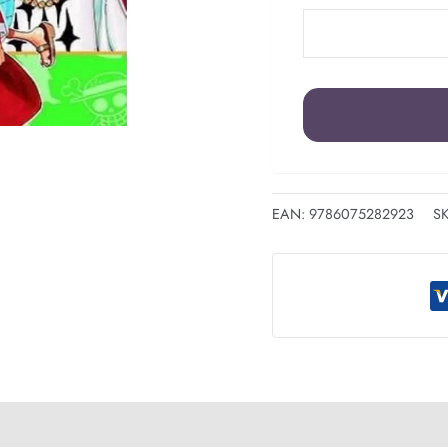
EAN:
9786075282923
S