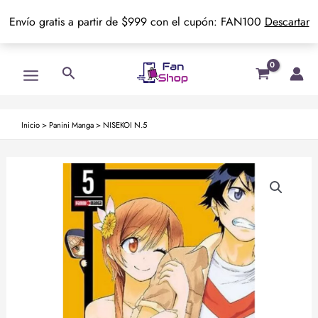
Envío gratis a partir de $999 con el cupón: FAN100
Descartar
Ir
Main
Buscar
al
Menu
contenido
Inicio
>
Panini Manga
>
NISEKOI N.5