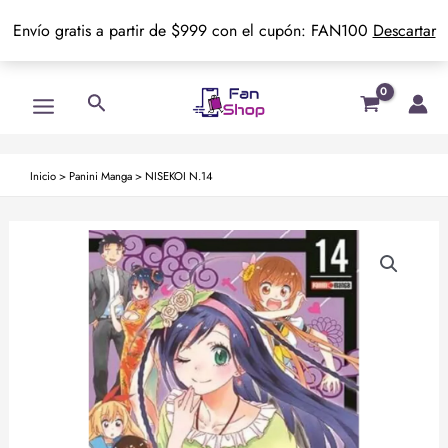
Envío gratis a partir de $999 con el cupón: FAN100
Descartar
Ir
Main
Buscar
al
Menu
contenido
Inicio
>
Panini Manga
>
NISEKOI N.14