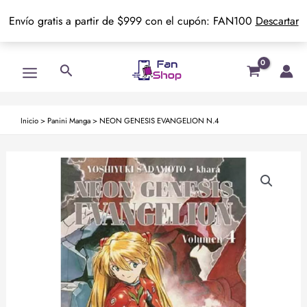
Envío gratis a partir de $999 con el cupón: FAN100
Descartar
Ir
Main
Buscar
al
Menu
contenido
Inicio
>
Panini Manga
>
NEON GENESIS EVANGELION N.4