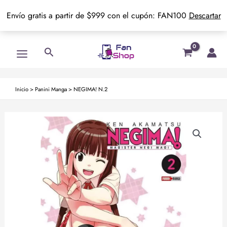
Envío gratis a partir de $999 con el cupón: FAN100
Descartar
Ir
Main
Buscar
al
Menu
contenido
Inicio
>
Panini Manga
>
NEGIMA! N.2
NEGIMA!
N.2
cantidad