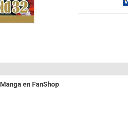
i Manga
en
FanShop