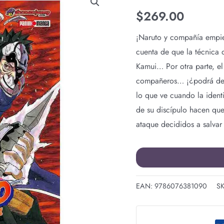
GOLD
$
269.00
EDITION
N.32
¡Naruto y compañía empie
cantidad
cuenta de que la técnica 
Kamui… Por otra parte, el
compañeros… ¡¿podrá dest
lo que ve cuando la ident
de su discípulo hacen que 
ataque decididos a salvar 
EAN:
9786076381090
S