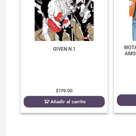
WOTA
GIVEN N.1
AMOR
$
179.00
Añadir al carrito