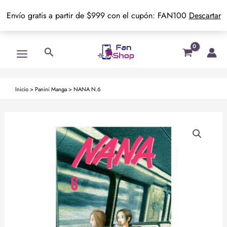
Envío gratis a partir de $999 con el cupón: FAN100
Descartar
Ir
Main
Buscar
al
Menu
contenido
Inicio
>
Panini Manga
>
NANA N.6
NANA
N.6
cantidad