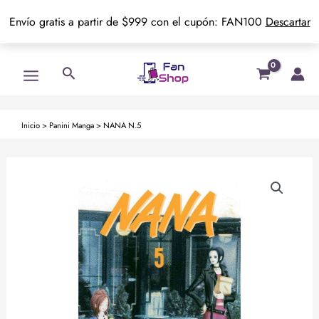
Envío gratis a partir de $999 con el cupón: FAN100
Descartar
Ir
Main
Buscar
al
Menu
contenido
Inicio
>
Panini Manga
>
NANA N.5