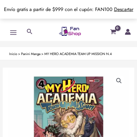
Envío gratis a partir de $999 con el cupón: FAN100
Descartar
Ir
Main
Buscar
al
Menu
contenido
Inicio
>
Panini Manga
>
MY HERO ACADEMIA TEAM UP MISSION N.4
MY
HERO
ACADEMIA
TEAM
UP
MISSION
N.4
cantidad