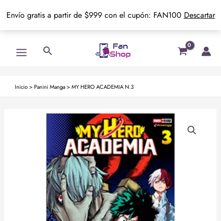
Envío gratis a partir de $999 con el cupón: FAN100
Descartar
Ir
Main
Buscar
al
Menu
contenido
Inicio
>
Panini Manga
>
MY HERO ACADEMIA N.3