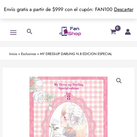
Envío gratis a partir de $999 con el cupón: FAN100
Descartar
Ir
Main
Buscar
al
Menu
contenido
Inicio
>
Exclusivos
>
MY DRESS-UP DARLING N.8 EDICION ESPECIAL