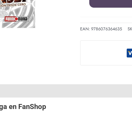
EAN:
9786076364635
S
ga
en
FanShop