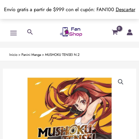
Envío gratis a partir de $999 con el cupón: FAN100
Descartar
Ir
Main
Buscar
al
Menu
contenido
Inicio
>
Panini Manga
>
MUSHOKU TENSEI N.2