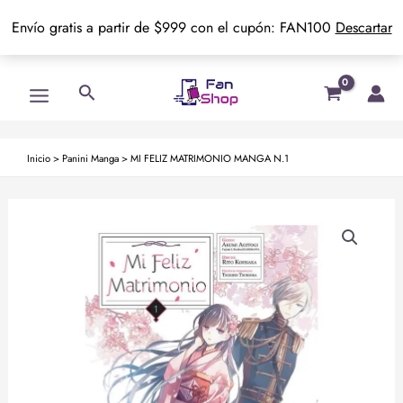
Envío gratis a partir de $999 con el cupón: FAN100
Descartar
Ir
Main
Buscar
al
Menu
contenido
Inicio
>
Panini Manga
>
MI FELIZ MATRIMONIO MANGA N.1
MI
FELIZ
MATRIMONIO
MANGA
N.1
cantidad