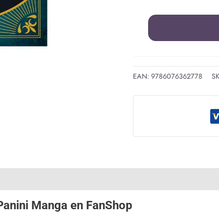
EAN:
9786076362778
S
Panini Manga
en
FanShop