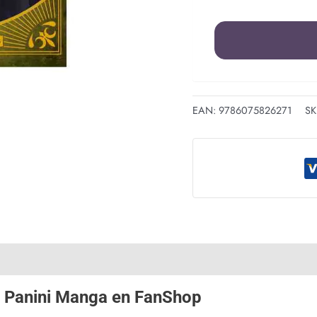
EAN:
9786075826271
SK
e
Panini Manga
en
FanShop