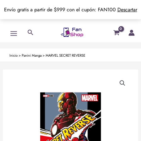
Envío gratis a partir de $999 con el cupón: FAN100
Descartar
Ir
Main
Buscar
al
Menu
contenido
Inicio
>
Panini Manga
>
MARVEL SECRET REVERSE