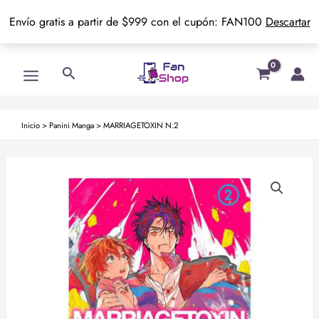
Envío gratis a partir de $999 con el cupón: FAN100
Descartar
Ir
Main
Buscar
al
Menu
contenido
Inicio
>
Panini Manga
>
MARRIAGETOXIN N.2
MARRIAGETOXIN
N.2
cantidad