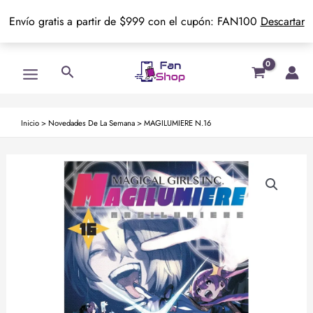
Envío gratis a partir de $999 con el cupón: FAN100
Descartar
Ir
Main
Buscar
al
Menu
contenido
Inicio
>
Novedades De La Semana
>
MAGILUMIERE N.16
MAGILUMIERE
N.16
cantidad