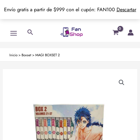
Envío gratis a partir de $999 con el cupón: FAN100
Descartar
Ir
Main
Buscar
al
Menu
contenido
Inicio
>
Boxset
>
MAGI BOXSET 2