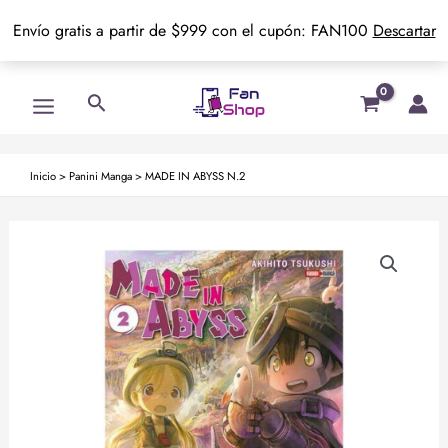
Envío gratis a partir de $999 con el cupón: FAN100
Descartar
Ir
Main
Buscar
al
Menu
contenido
Inicio
>
Panini Manga
>
MADE IN ABYSS N.2